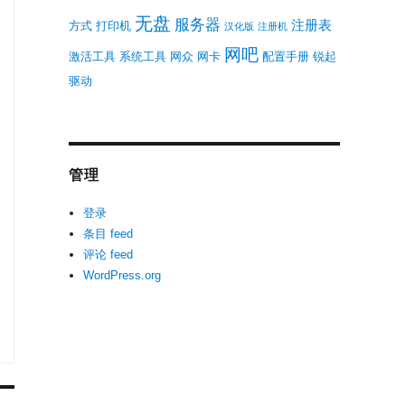
无盘
服务器
注册表
方式
打印机
汉化版
注册机
网吧
激活工具
系统工具
网众
网卡
配置手册
锐起
驱动
管理
登录
条目 feed
评论 feed
WordPress.org