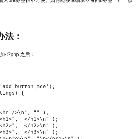
手动输入pre标签很不方便。如何能够像编辑器带的b标签一样，点
签办法：
加<?php 之后：
'add_button_mce');

ings) {

<hr />\n", "" );

<h1>", "</h1>\n" );

<h2>", "</h2>\n" );

<h3>", "</h3>\n" );

\n<pre>\n", "\n</pre>\n" );
