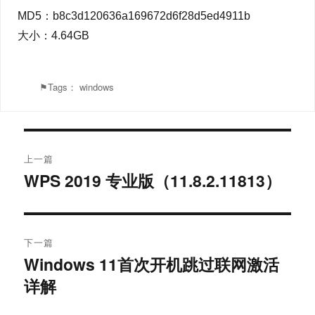
MD5：b8c3d120636a169672d6f28d5ed4911b
大小：4.64GB
⚑Tags：
windows
文
上一篇
章
WPS 2019 专业版（11.8.2.11813）
上
篇
导
文
航
章：
下一篇
Windows 11首次开机跳过联网激活
下
详解
篇
文