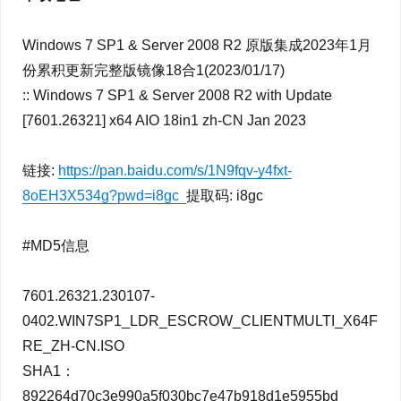
Windows 7 SP1 & Server 2008 R2 原版集成2023年1月
份累积更新完整版镜像18合1(2023/01/17)
:: Windows 7 SP1 & Server 2008 R2 with Update
[7601.26321] x64 AIO 18in1 zh-CN Jan 2023
链接:
https://pan.baidu.com/s/1N9fqv-y4fxt-
8oEH3X534g?pwd=i8gc
提取码: i8gc
#MD5信息
7601.26321.230107-
0402.WIN7SP1_LDR_ESCROW_CLIENTMULTI_X64F
RE_ZH-CN.ISO
SHA1：
892264d70c3e990a5f030bc7e47b918d1e5955bd