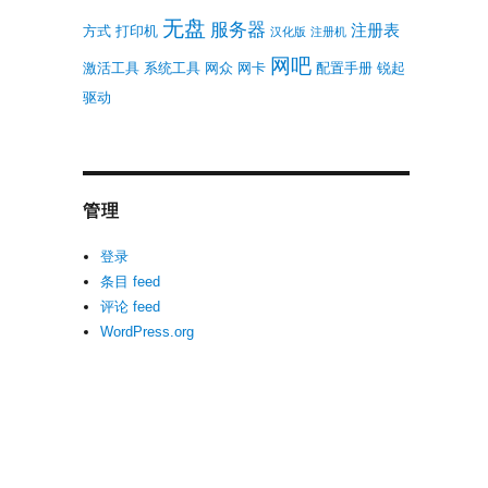
无盘
服务器
注册表
方式
打印机
汉化版
注册机
网吧
激活工具
系统工具
网众
网卡
配置手册
锐起
驱动
管理
登录
条目 feed
评论 feed
WordPress.org