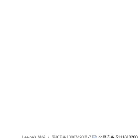
Leejoa's 随笔
蜀ICP备10007490号-7
公网安备 5111810200