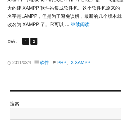
大的建 XAMPP 软件站集成软件包。这个软件包原来的
名字是LAMPP，但是为了避免误解，最新的几个版本就
改名为 XAMPP 了。它可以 …
继续阅读
“本地PHP工具 – XA
,
页码：
页
1
页
2
◷ 2011/03/4 ▤
软件
⚑
PHP
、
X XAMPP
搜索