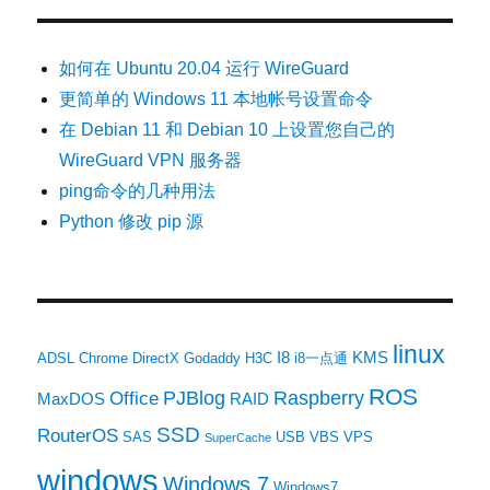
如何在 Ubuntu 20.04 运行 WireGuard
更简单的 Windows 11 本地帐号设置命令
在 Debian 11 和 Debian 10 上设置您自己的
WireGuard VPN 服务器
ping命令的几种用法
Python 修改 pip 源
linux
I8
KMS
ADSL
Chrome
DirectX
Godaddy
H3C
i8一点通
ROS
PJBlog
Raspberry
Office
MaxDOS
RAID
SSD
RouterOS
SAS
USB
VBS
VPS
SuperCache
windows
Windows 7
Windows7