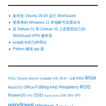
如何在 Ubuntu 20.04 运行 WireGuard
更简单的 Windows 11 本地帐号设置命令
在 Debian 11 和 Debian 10 上设置您自己的
WireGuard VPN 服务器
ping命令的几种用法
Python 修改 pip 源
linux
I8
KMS
ADSL
Chrome
DirectX
Godaddy
H3C
i8一点通
ROS
PJBlog
Raspberry
Office
MaxDOS
RAID
SSD
RouterOS
SAS
USB
VBS
VPS
SuperCache
windows
Windows 7