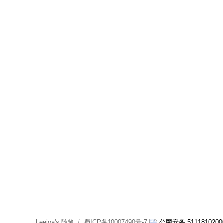
Leejoa's 随笔
蜀ICP备10007490号-7
公网安备 5111810200