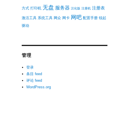
无盘
服务器
注册表
方式
打印机
汉化版
注册机
网吧
激活工具
系统工具
网众
网卡
配置手册
锐起
驱动
管理
登录
条目 feed
评论 feed
WordPress.org