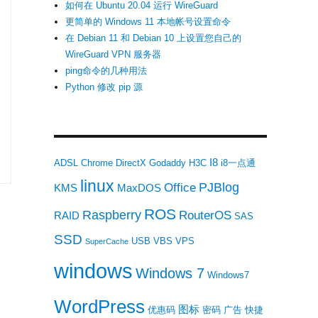
如何在 Ubuntu 20.04 运行 WireGuard
更简单的 Windows 11 本地帐号设置命令
在 Debian 11 和 Debian 10 上设置您自己的
WireGuard VPN 服务器
ping命令的几种用法
Python 修改 pip 源
用的KMS激活工具AAct”
I8
ADSL
Chrome
DirectX
Godaddy
H3C
i8一点通
linux
PJBlog
Office
KMS
MaxDOS
ROS
Raspberry
RouterOS
RAID
SAS
SSD
USB
VBS
VPS
SuperCache
windows
Windows 7
Windows7
WordPress
图标
优惠码
密码
广告
快捷