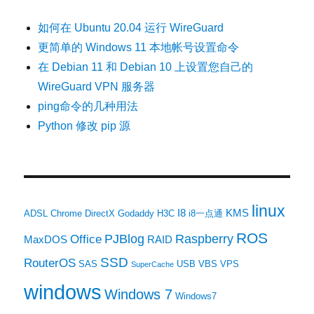
如何在 Ubuntu 20.04 运行 WireGuard
更简单的 Windows 11 本地帐号设置命令
在 Debian 11 和 Debian 10 上设置您自己的
WireGuard VPN 服务器
ping命令的几种用法
Python 修改 pip 源
linux
I8
KMS
ADSL
Chrome
DirectX
Godaddy
H3C
i8一点通
ROS
PJBlog
Raspberry
Office
MaxDOS
RAID
SSD
RouterOS
SAS
USB
VBS
VPS
SuperCache
windows
Windows 7
Windows7