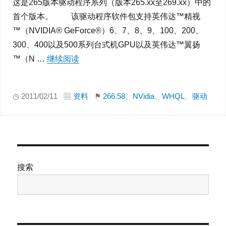
这是265版本驱动程序系列（版本265.xx至269.xx）中的
首个版本。 该驱动程序软件包支持英伟达™精视
™（NVIDIA® GeForce®）6、7、8、9、100、200、
300、400以及500系列台式机GPU以及英伟达™翼扬
™（N …
继续阅读
“NVidia发布266.58最新WHQL版本驱动For
◷ 2011/02/11 ▤
资料
⚑
266.58
、
NVidia
、
WHQL
、
驱动
搜索