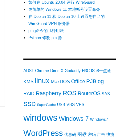
如何在 Ubuntu 20.04 运行 WireGuard
更简单的 Windows 11 本地帐号设置命令
在 Debian 11 和 Debian 10 上设置您自己的
WireGuard VPN 服务器
ping命令的几种用法
Python 修改 pip 源
I8
ADSL
Chrome
DirectX
Godaddy
H3C
i8一点通
linux
tant Screen Capture V6.0 汉化版| 功能强大屏幕图像捕捉程序”
PJBlog
Office
KMS
MaxDOS
ROS
Raspberry
RouterOS
RAID
SAS
SSD
USB
VBS
VPS
SuperCache
windows
Windows 7
Windows7
WordPress
图标
优惠码
密码
广告
快捷