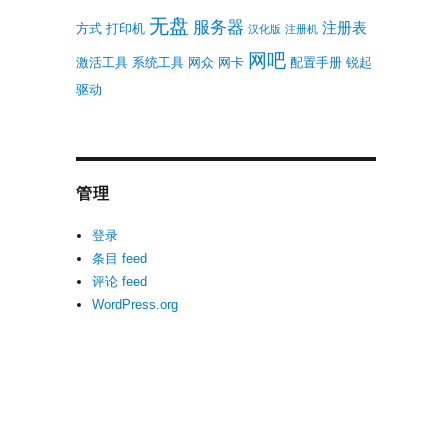
无盘
服务器
注册表
方式
打印机
汉化版
注册机
网吧
激活工具
系统工具
网众
网卡
配置手册
锐起
驱动
管理
登录
条目 feed
评论 feed
WordPress.org