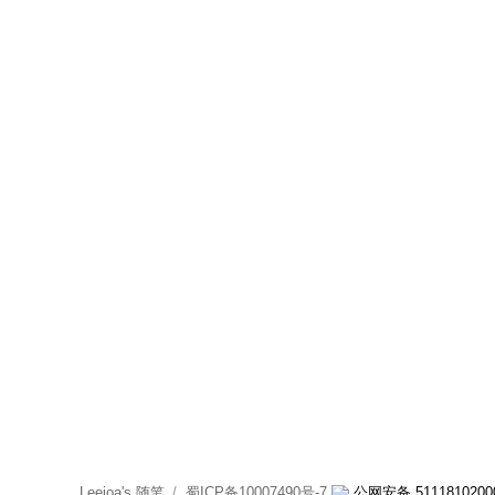
Leejoa's 随笔
蜀ICP备10007490号-7
公网安备 5111810200