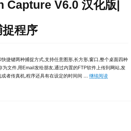
en Capture V6.0 汉化版|
捕捉程序
捷键两种捕捉方式,支持任意图形,长方形,窗口,整个桌面四种
文件,用Email发给朋友,通过内置的FTP软件上传到网站,发
或者传真机,程序还具有在设定的时间间 …
继续阅读
“SPX Ins