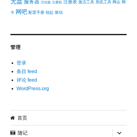
无盘
服务器
注册表
激活工具
系统工具
网众
网
汉化版
注册机
网吧
卡
配置手册
锐起
驱动
管理
登录
条目 feed
评论 feed
WordPress.org
首页
展
随记
开