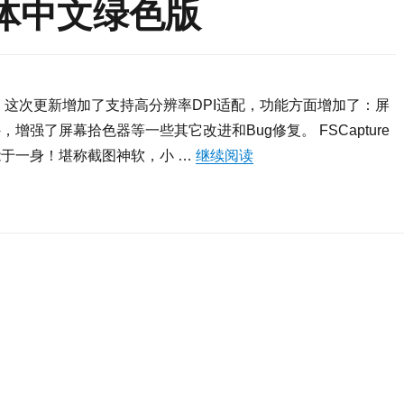
.1简体中文绿色版
至v8.4，这次更新增加了支持高分辨率DPI适配，功能方面增加了：屏
强了屏幕拾色器等一些其它改进和Bug修复。 FSCapture
于一身！堪称截图神软，小 …
继续阅读
“FSCapture V9.1简