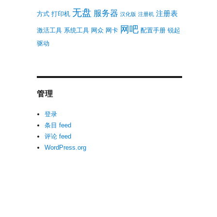
无盘
服务器
注册表
方式
打印机
汉化版
注册机
网吧
激活工具
系统工具
网众
网卡
配置手册
锐起
驱动
管理
登录
条目 feed
评论 feed
WordPress.org