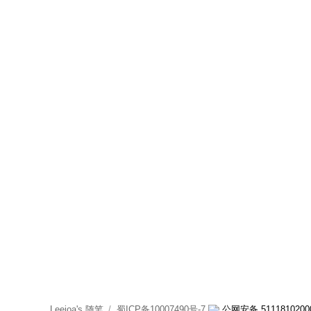
Leejoa's 随笔
蜀ICP备10007490号-7
公网安备 5111810200