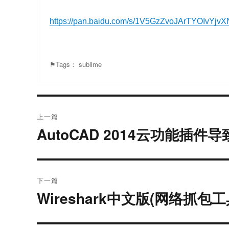
https://pan.baidu.com/s/1V5GzZvoJArTYOIvYjvX
⚑Tags：
sublime
文
上一篇
章
AutoCAD 2014云功能插
上
篇
导
文
航
章：
下一篇
Wireshark中文版(网络抓包工具
下
篇
文