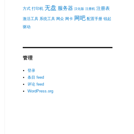
无盘
服务器
注册表
方式
打印机
汉化版
注册机
网吧
激活工具
系统工具
网众
网卡
配置手册
锐起
驱动
管理
登录
条目 feed
评论 feed
WordPress.org