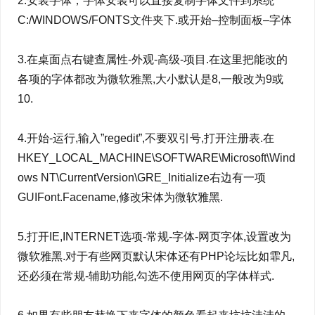
2.安装字体，字体安装可以直接复制字体文件到系统
C:/WINDOWS/FONTS文件夹下.或开始–控制面板–字体
3.在桌面点右键查属性-外观-高级-项目.在这里把能改的
各项的字体都改为微软雅黑,大小默认是8,一般改为9或
10.
4.开始-运行,输入”regedit”,不要双引号,打开注册表.在
HKEY_LOCAL_MACHINE\SOFTWARE\Microsoft\Wind
ows NT\CurrentVersion\GRE_Initialize右边有一项
GUIFont.Facename,修改宋体为微软雅黑.
5.打开IE,INTERNET选项-常规-字体-网页字体,设置改为
微软雅黑.对于有些网页默认宋体还有PHP论坛比如霏凡,
还必须在常规-辅助功能,勾选不使用网页的字体样式.