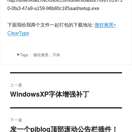
http://download.microsoft.com/download/b/7/0/b701973
0-0fa3-47a9-a159-98b80c185aad/setup.exe
下面我给我两个文件一起打包的下载地址:
微软雅黑+
ClearType
⚑Tags：
微软雅黑，字体
文
上一篇
章
WindowsXP字体增强补丁
上
篇
导
文
航
章：
下一篇
发一个pjblog顶部滚动公告栏插件！
下