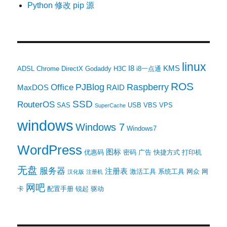
Python 修改 pip 源
linux
I8
KMS
ADSL
Chrome
DirectX
Godaddy
H3C
i8一点通
ROS
PJBlog
Raspberry
Office
MaxDOS
RAID
SSD
RouterOS
SAS
USB
VBS
VPS
SuperCache
windows
Windows 7
Windows7
WordPress
图标
优惠码
密码
广告
快捷方式
打印机
无盘
服务器
注册表
激活工具
系统工具
网众
网
汉化版
注册机
网吧
卡
配置手册
锐起
驱动