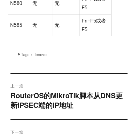
N580
无
无
F5
Fn+F5或者
N585
无
无
F5
⚑Tags：
lenovo
文
上一篇
章
RouterOS的MikroTik脚本从DNS更
上
新IPSEC端的IP地址
篇
导
文
航
章：
下一篇