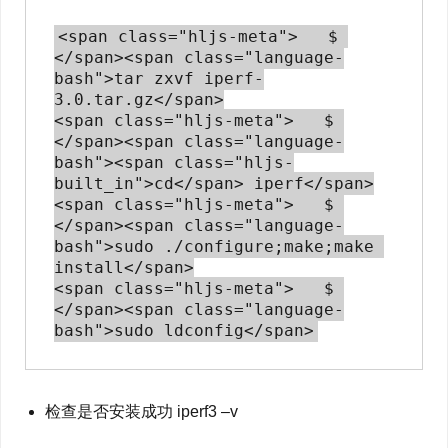
<span class="hljs-meta">   $ 
</span><span class="language-
bash">tar zxvf iperf-
3.0.tar.gz</span>

<span class="hljs-meta">   $ 
</span><span class="language-
bash"><span class="hljs-
built_in">cd</span> iperf</span>

<span class="hljs-meta">   $ 
</span><span class="language-
bash">sudo ./configure;make;make 
install</span>

<span class="hljs-meta">   $ 
</span><span class="language-
检查是否安装成功 iperf3 –v