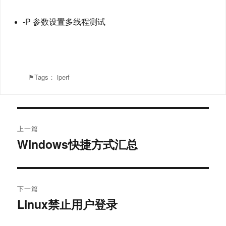
-P 参数设置多线程测试
⚑Tags：
iperf
文
上一篇
章
Windows快捷方式汇总
上
篇
导
文
航
章：
下一篇
Linux禁止用户登录
下
篇