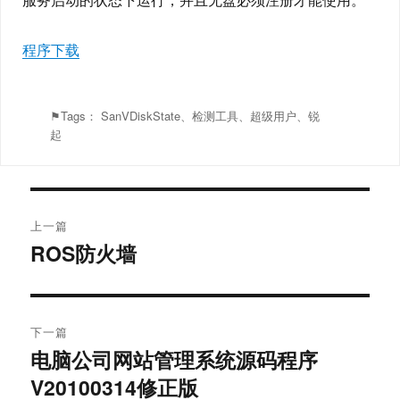
服务启动的状态下运行，并且无盘必须注册才能使用。
程序下载
⚑Tags：
SanVDiskState
、
检测工具
、
超级用户
、
锐
起
文
上一篇
章
ROS防火墙
上
篇
导
文
航
章：
下一篇
电脑公司网站管理系统源码程序
下
V20100314修正版
篇