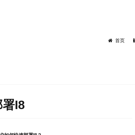
首页
署I8