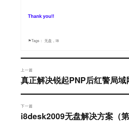
Thank you!!
⚑Tags：
无盘，I8
文
上一篇
章
真正解决锐起PNP后红警局域网
上
篇
导
文
航
章：
下一篇
i8desk2009无盘解决方案
下
篇