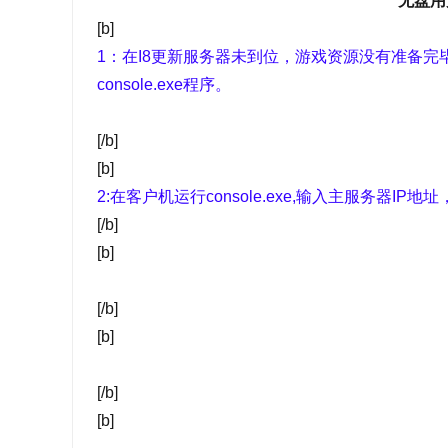
无盘用
[b]
1：在I8更新服务器未到位，游戏资源没有准备
console.exe程序。
[/b]
[b]
2:在客户机运行console.exe,输入主服务器IP地址
[/b]
[b]
[/b]
[b]
[/b]
[b]