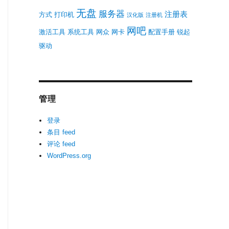
无盘
服务器
注册表
方式
打印机
汉化版
注册机
网吧
激活工具
系统工具
网众
网卡
配置手册
锐起
驱动
管理
登录
条目 feed
评论 feed
WordPress.org