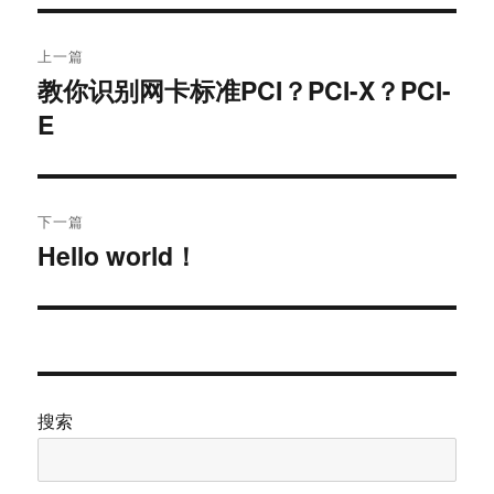
文
上一篇
章
教你识别网卡标准PCI？PCI-X？PCI-
上
E
篇
导
文
航
章：
下一篇
Hello world！
下
篇
文
章：
搜索