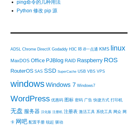
ping命令的几种用法
Python 修改 pip 源
linux
I8
KMS
ADSL
Chrome
DirectX
Godaddy
H3C
i8一点通
ROS
PJBlog
Raspberry
Office
MaxDOS
RAID
SSD
RouterOS
SAS
USB
VBS
VPS
SuperCache
windows
Windows 7
Windows7
WordPress
图标
优惠码
密码
广告
快捷方式
打印机
无盘
服务器
注册表
激活工具
系统工具
网众
网
汉化版
注册机
网吧
卡
配置手册
锐起
驱动