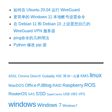
如何在 Ubuntu 20.04 运行 WireGuard
更简单的 Windows 11 本地帐号设置命令
在 Debian 11 和 Debian 10 上设置您自己的
WireGuard VPN 服务器
ping命令的几种用法
Python 修改 pip 源
linux
I8
KMS
ADSL
Chrome
DirectX
Godaddy
H3C
i8一点通
ROS
PJBlog
Raspberry
Office
MaxDOS
RAID
SSD
RouterOS
SAS
USB
VBS
VPS
SuperCache
windows
Windows 7
Windows7