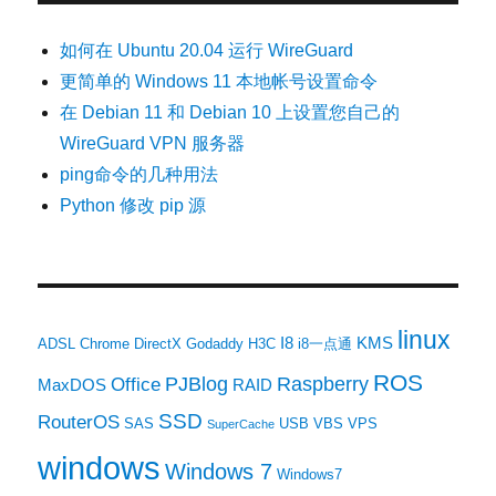
如何在 Ubuntu 20.04 运行 WireGuard
更简单的 Windows 11 本地帐号设置命令
在 Debian 11 和 Debian 10 上设置您自己的
WireGuard VPN 服务器
ping命令的几种用法
Python 修改 pip 源
linux
I8
KMS
ADSL
Chrome
DirectX
Godaddy
H3C
i8一点通
ROS
PJBlog
Raspberry
Office
MaxDOS
RAID
SSD
RouterOS
SAS
USB
VBS
VPS
SuperCache
windows
Windows 7
Windows7